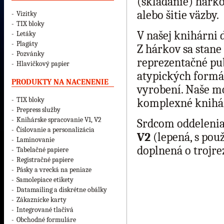
(skladanie) hárko
alebo šitie väzby.
-
Vizitky
-
TIX bloky
V našej knihárni 
-
Letáky
-
Plagáty
Z hárkov sa stane
-
Pozvánky
reprezentačné pub
-
Hlavičkový papier
atypických formát
PRODUKTY NA NACENENIE
vyrobení. Naše m
-
TIX bloky
komplexné knihár
-
Prepress služby
-
Knihárske spracovanie V1, V2
Srdcom oddelenia
-
Číslovanie a personalizácia
V2
(lepená, s pou
-
Laminovanie
doplnená o trojre
-
Tabelačné papiere
-
Registračné papiere
-
Pásky a vrecká na peniaze
-
Samolepiace etikety
-
Datamailing a diskrétne obálky
-
Zákaznícke karty
-
Integrované tlačivá
-
Obchodné formuláre