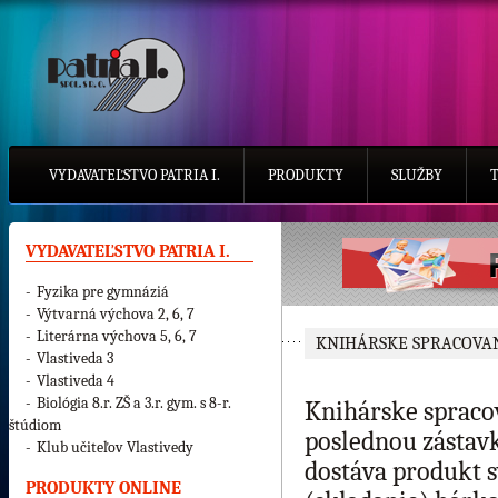
VYDAVATEĽSTVO PATRIA I.
PRODUKTY
SLUŽBY
VYDAVATEĽSTVO PATRIA I.
-
Fyzika pre gymnáziá
-
Výtvarná výchova 2, 6, 7
-
Literárna výchova 5, 6, 7
KNIHÁRSKE SPRACOVA
-
Vlastiveda 3
-
Vlastiveda 4
-
Biológia 8.r. ZŠ a 3.r. gym. s 8-r.
Knihárske spracov
štúdiom
poslednou zástavk
-
Klub učiteľov Vlastivedy
dostáva produkt sv
PRODUKTY ONLINE