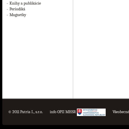
-
Knihy a publikácie
-
Periodiká
-
Magnetky
© 2011 Patria I., s.r.o.
info OPII MHSR
Všeobecn