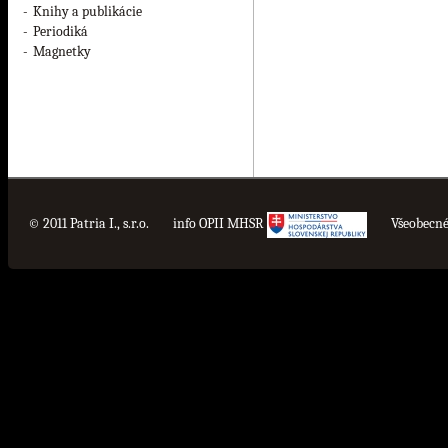
-
Knihy a publikácie
-
Periodiká
-
Magnetky
© 2011 Patria I., s.r.o.
info OPII MHSR
Všeobecn