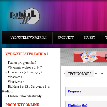
VYDAVATEĽSTVO PATRIA I.
PRODUKTY
SLUŽBY
VYDAVATEĽSTVO PATRIA I.
-
Fyzika pre gymnáziá
-
Výtvarná výchova 2, 6, 7
-
Literárna výchova 5, 6, 7
TECHNOLÓGIA
-
Vlastiveda 3
-
Vlastiveda 4
-
Biológia 8.r. ZŠ a 3.r. gym. s 8-r.
štúdiom
Prepress
-
Klub učiteľov Vlastivedy
PRODUKTY ONLINE
Digitálna tlač