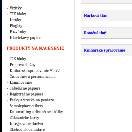
-
Vizitky
-
TIX bloky
Hárková tlač
-
Letáky
-
Plagáty
-
Pozvánky
Rotačná tlač
-
Hlavičkový papier
PRODUKTY NA NACENENIE
Knihárske spracovanie
-
TIX bloky
-
Prepress služby
-
Knihárske spracovanie V1, V2
-
Číslovanie a personalizácia
-
Laminovanie
-
Tabelačné papiere
-
Registračné papiere
-
Pásky a vrecká na peniaze
-
Samolepiace etikety
-
Datamailing a diskrétne obálky
-
Zákaznícke karty
-
Integrované tlačivá
-
Obchodné formuláre