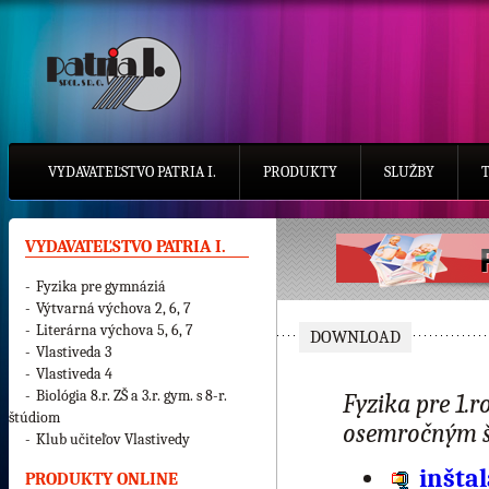
VYDAVATEĽSTVO PATRIA I.
PRODUKTY
SLUŽBY
VYDAVATEĽSTVO PATRIA I.
-
Fyzika pre gymnáziá
-
Výtvarná výchova 2, 6, 7
-
Literárna výchova 5, 6, 7
DOWNLOAD
-
Vlastiveda 3
-
Vlastiveda 4
-
Biológia 8.r. ZŠ a 3.r. gym. s 8-r.
Fyzika pre 1.
štúdiom
osemročným š
-
Klub učiteľov Vlastivedy
inšta
PRODUKTY ONLINE