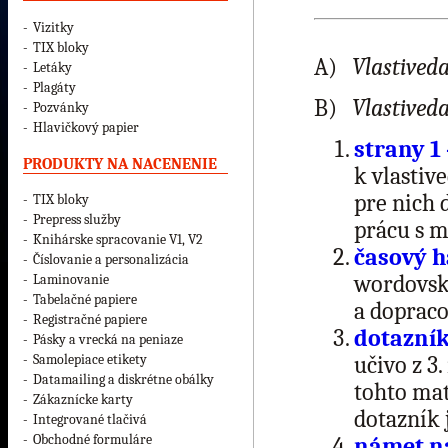
-
Vizitky
-
TIX bloky
A)
Vlastiveda
-
Letáky
-
Plagáty
B)
Vlastiveda
-
Pozvánky
-
Hlavičkový papier
strany 1 
PRODUKTY NA NACENENIE
k vlastive
pre nich 
-
TIX bloky
-
Prepress služby
prácu s 
-
Knihárske spracovanie V1, V2
časový 
-
Číslovanie a personalizácia
wordovsk
-
Laminovanie
-
Tabelačné papiere
a dopraco
-
Registračné papiere
dotazník
-
Pásky a vrecká na peniaze
-
Samolepiace etikety
učivo z 3
-
Datamailing a diskrétne obálky
tohto mat
-
Zákaznícke karty
dotazník 
-
Integrované tlačivá
-
Obchodné formuláre
námet na