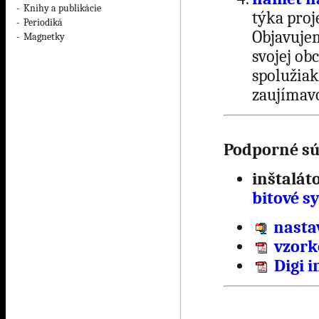
-
Knihy a publikácie
týka proj
-
Periodiká
Objavujem
-
Magnetky
svojej obc
spolužia
zaujímavo
Podporné sú
inštalát
bitové s
nastav
vzork
Digi i