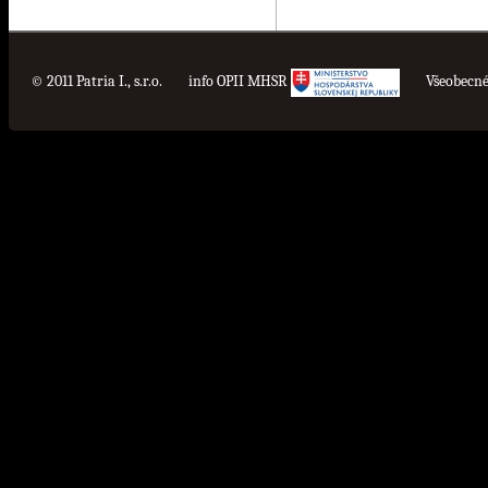
© 2011 Patria I., s.r.o.
info OPII MHSR
Všeobecn