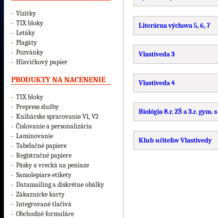
-
Vizitky
-
TIX bloky
Literárna výchova 5, 6, 7
-
Letáky
-
Plagáty
-
Pozvánky
Vlastiveda 3
-
Hlavičkový papier
PRODUKTY NA NACENENIE
Vlastiveda 4
-
TIX bloky
-
Prepress služby
Biológia 8.r. ZŠ a 3.r. gym. 
-
Knihárske spracovanie V1, V2
-
Číslovanie a personalizácia
-
Laminovanie
Klub učiteľov Vlastivedy
-
Tabelačné papiere
-
Registračné papiere
-
Pásky a vrecká na peniaze
-
Samolepiace etikety
-
Datamailing a diskrétne obálky
-
Zákaznícke karty
-
Integrované tlačivá
-
Obchodné formuláre