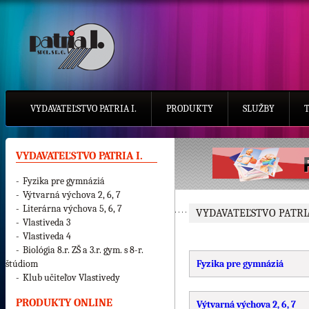
VYDAVATEĽSTVO PATRIA I.
PRODUKTY
SLUŽBY
VYDAVATEĽSTVO PATRIA I.
-
Fyzika pre gymnáziá
-
Výtvarná výchova 2, 6, 7
-
Literárna výchova 5, 6, 7
VYDAVATEĽSTVO PATRIA
-
Vlastiveda 3
-
Vlastiveda 4
-
Biológia 8.r. ZŠ a 3.r. gym. s 8-r.
štúdiom
Fyzika pre gymnáziá
-
Klub učiteľov Vlastivedy
PRODUKTY ONLINE
Výtvarná výchova 2, 6, 7