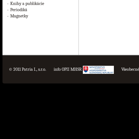
-
Knihy a publikácie
-
Periodiká
-
Magnetky
© 2011 Patria I., s.r.o.
info OPII MHSR
Všeobecn